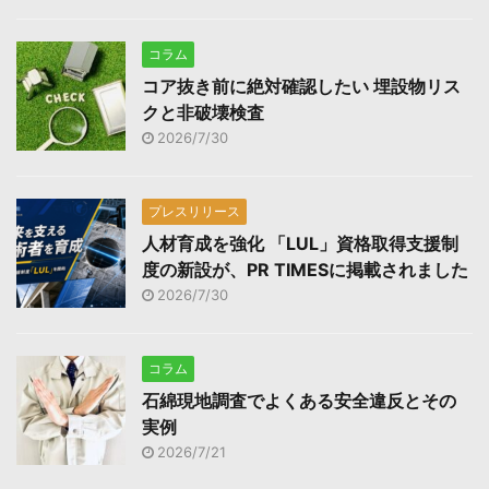
コラム
コア抜き前に絶対確認したい 埋設物リス
クと非破壊検査
2026/7/30
プレスリリース
人材育成を強化 「LUL」資格取得支援制
度の新設が、PR TIMESに掲載されました
2026/7/30
コラム
石綿現地調査でよくある安全違反とその
実例
2026/7/21