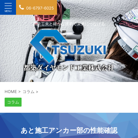
06-6797-6025
創意工夫と確かな技術で未来につなげる
HOME
>
コラム
>
コラム
あと施工アンカー部の性能確認