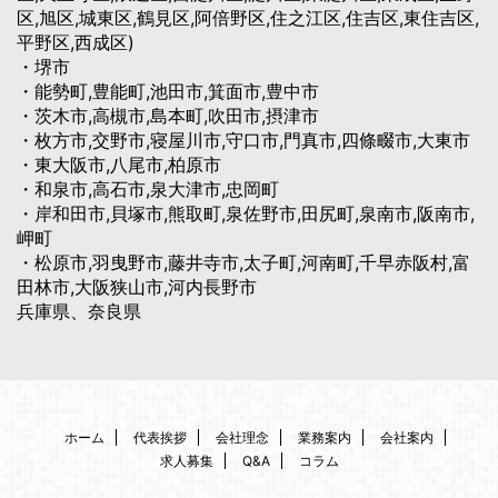
区,旭区,城東区,鶴見区,阿倍野区,住之江区,住吉区,東住吉区,
平野区,西成区)
・堺市
・能勢町,豊能町,池田市,箕面市,豊中市
・茨木市,高槻市,島本町,吹田市,摂津市
・枚方市,交野市,寝屋川市,守口市,門真市,四條畷市,大東市
・東大阪市,八尾市,柏原市
・和泉市,高石市,泉大津市,忠岡町
・岸和田市,貝塚市,熊取町,泉佐野市,田尻町,泉南市,阪南市,
岬町
・松原市,羽曳野市,藤井寺市,太子町,河南町,千早赤阪村,富
田林市,大阪狭山市,河内長野市
兵庫県、奈良県
ホーム
代表挨拶
会社理念
業務案内
会社案内
求人募集
Q&A
コラム