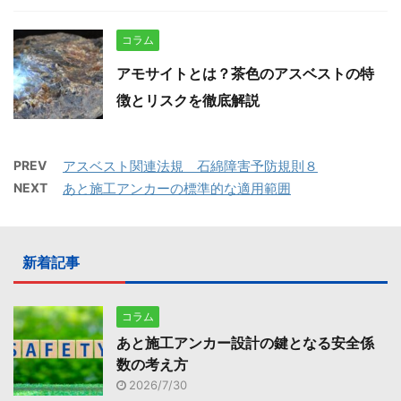
コラム
アモサイトとは？茶色のアスベストの特
徴とリスクを徹底解説
PREV
アスベスト関連法規 石綿障害予防規則８
NEXT
あと施工アンカーの標準的な適用範囲
新着記事
コラム
あと施工アンカー設計の鍵となる安全係
数の考え方
2026/7/30