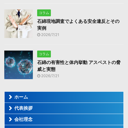
コラム
石綿現地調査でよくある安全違反とその
実例
2026/7/21
コラム
石綿の有害性と体内挙動 アスベストの脅
威と実態
2026/7/21
ホーム
代表挨拶
会社理念