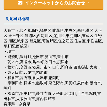
インターネットからのお問合せ
対応可能地域
大阪市（北区,都島区,福島区,此花区,中央区,西区,港区,大正
区,天王寺区,浪速区,西淀川区,淀川区,東淀川区,東成区,生野
区,旭区,城東区,鶴見区,阿倍野区,住之江区,住吉区,東住吉区,
平野区,西成区)
・堺市
・能勢町,豊能町,池田市,箕面市,豊中市
・茨木市,高槻市,島本町,吹田市,摂津市
・枚方市,交野市,寝屋川市,守口市,門真市,四條畷市,大東市
・東大阪市,八尾市,柏原市
・和泉市,高石市,泉大津市,忠岡町
・岸和田市,貝塚市,熊取町,泉佐野市,田尻町,泉南市,阪南市,
岬町
・松原市,羽曳野市,藤井寺市,太子町,河南町,千早赤阪村,富
田林市,大阪狭山市,河内長野市
兵庫県、奈良県