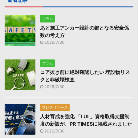
新着記事
コラム
あと施工アンカー設計の鍵となる安全係
数の考え方
2026/7/30
コラム
コア抜き前に絶対確認したい 埋設物リス
クと非破壊検査
2026/7/30
プレスリリース
人材育成を強化 「LUL」資格取得支援制
度の新設が、PR TIMESに掲載されました
2026/7/30