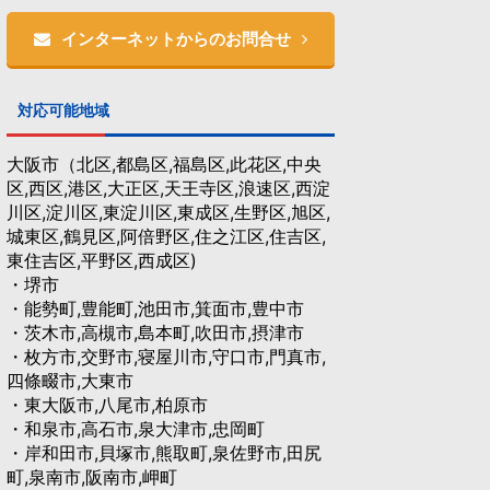
インターネットからのお問合せ
対応可能地域
大阪市（北区,都島区,福島区,此花区,中央
区,西区,港区,大正区,天王寺区,浪速区,西淀
川区,淀川区,東淀川区,東成区,生野区,旭区,
城東区,鶴見区,阿倍野区,住之江区,住吉区,
東住吉区,平野区,西成区)
・堺市
・能勢町,豊能町,池田市,箕面市,豊中市
・茨木市,高槻市,島本町,吹田市,摂津市
・枚方市,交野市,寝屋川市,守口市,門真市,
四條畷市,大東市
・東大阪市,八尾市,柏原市
・和泉市,高石市,泉大津市,忠岡町
・岸和田市,貝塚市,熊取町,泉佐野市,田尻
町,泉南市,阪南市,岬町