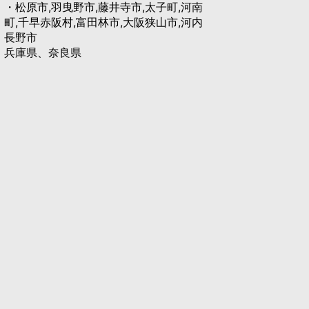
・松原市,羽曳野市,藤井寺市,太子町,河南
町,千早赤阪村,富田林市,大阪狭山市,河内
長野市
兵庫県、奈良県