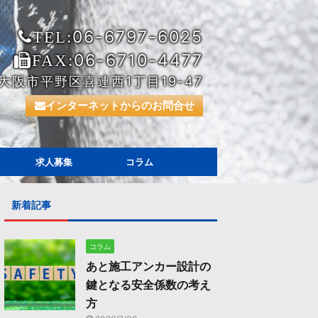
06-6797-6025
TEL:
06-6710-4477
FAX:
大阪市平野区喜連西1丁目19-47
インターネットからのお問合せ
求人募集
コラム
新着記事
コラム
あと施工アンカー設計の
鍵となる安全係数の考え
方