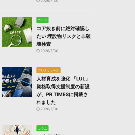
2026/7/30
コラム
コア抜き前に絶対確認し
たい 埋設物リスクと非破
壊検査
2026/7/30
プレスリリース
人材育成を強化 「LUL」
資格取得支援制度の新設
が、PR TIMESに掲載さ
れました
2026/7/30
コラム