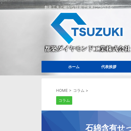
創意工夫と確かな技術で未来につなげる
ホーム
代表挨拶
HOME
>
コラム
>
コラム
石綿含有せ