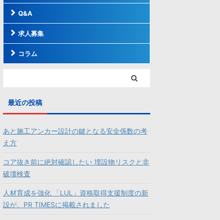
Q&A
求人募集
コラム
最近の投稿
あと施工アンカー設計の鍵となる安全係数の考
え方
コア抜き前に絶対確認したい 埋設物リスクと非
破壊検査
人材育成を強化 「LUL」資格取得支援制度の新
設が、PR TIMESに掲載されました