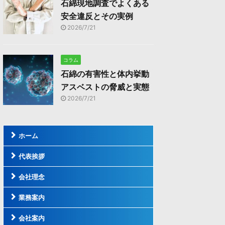
石綿現地調査でよくある
安全違反とその実例
2026/7/21
コラム
石綿の有害性と体内挙動
アスベストの脅威と実態
2026/7/21
ホーム
代表挨拶
会社理念
業務案内
会社案内