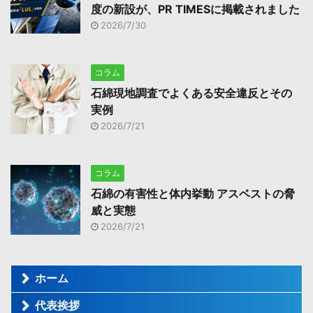
度の新設が、PR TIMESに掲載されました
2026/7/30
コラム
石綿現地調査でよくある安全違反とその
実例
2026/7/21
コラム
石綿の有害性と体内挙動 アスベストの脅
威と実態
2026/7/21
ホーム
代表挨拶