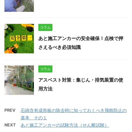
コラム
あと施工アンカーの安全確保！点検で押
さえるべき必須知識
コラム
アスベスト対策：集じん・排気装置の使
用方法
PREV
石綿含有成形板の除去時に知っておくべき飛散防止の
基本 その１
NEXT
あと施工アンカーの試験方法（せん断試験）