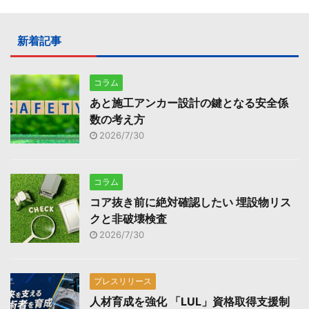
新着記事
コラム
あと施工アンカー設計の鍵となる安全係
数の考え方
2026/7/30
コラム
コア抜き前に絶対確認したい 埋設物リス
クと非破壊検査
2026/7/30
プレスリリース
人材育成を強化 「LUL」資格取得支援制