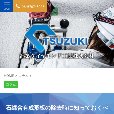
06-6797-6025
創意工夫と確かな技術で未来につなげる
HOME
>
コラム
>
コラム
石綿含有成形板の除去時に知っておくべ