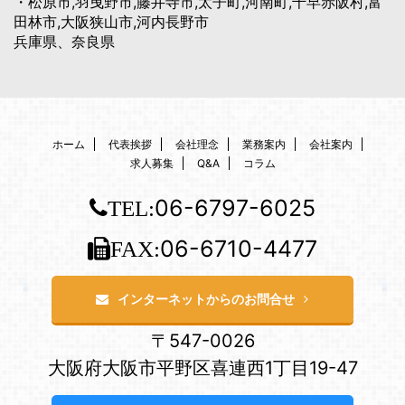
・松原市,羽曳野市,藤井寺市,太子町,河南町,千早赤阪村,富
田林市,大阪狭山市,河内長野市
兵庫県、奈良県
ホーム
代表挨拶
会社理念
業務案内
会社案内
求人募集
Q&A
コラム
06-6797-6025
TEL:
06-6710-4477
FAX:
インターネットからのお問合せ
〒547-0026
大阪府大阪市平野区喜連西1丁目19-47