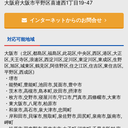
大阪府大阪市平野区喜連西1丁目19-47
インターネットからのお問合せ
対応可能地域
大阪市（北区,都島区,福島区,此花区,中央区,西区,港区,大正
区,天王寺区,浪速区,西淀川区,淀川区,東淀川区,東成区,生野
区,旭区,城東区,鶴見区,阿倍野区,住之江区,住吉区,東住吉区,
平野区,西成区)
・堺市
・能勢町,豊能町,池田市,箕面市,豊中市
・茨木市,高槻市,島本町,吹田市,摂津市
・枚方市,交野市,寝屋川市,守口市,門真市,四條畷市,大東市
・東大阪市,八尾市,柏原市
・和泉市,高石市,泉大津市,忠岡町
・岸和田市,貝塚市,熊取町,泉佐野市,田尻町,泉南市,阪南市,
岬町