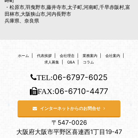
岬町
・松原市,羽曳野市,藤井寺市,太子町,河南町,千早赤阪村,富
田林市,大阪狭山市,河内長野市
兵庫県、奈良県
ホーム
代表挨拶
会社理念
業務案内
会社案内
求人募集
Q&A
コラム
06-6797-6025
TEL:
06-6710-4477
FAX:
インターネットからのお問合せ
〒547-0026
大阪府大阪市平野区喜連西1丁目19-47