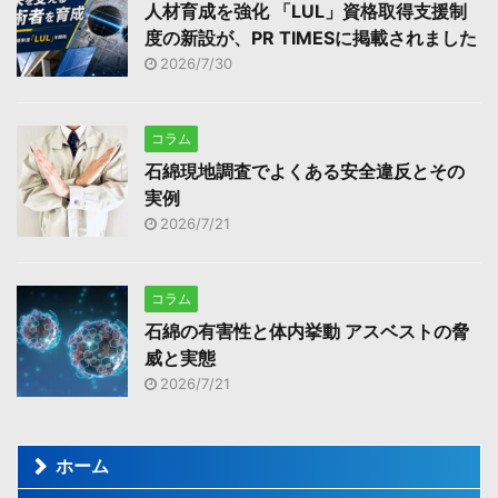
人材育成を強化 「LUL」資格取得支援制
度の新設が、PR TIMESに掲載されました
2026/7/30
コラム
石綿現地調査でよくある安全違反とその
実例
2026/7/21
コラム
石綿の有害性と体内挙動 アスベストの脅
威と実態
2026/7/21
ホーム