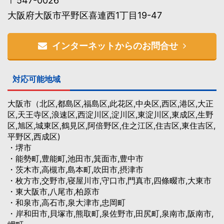
〒547-0026
大阪府大阪市平野区喜連西1丁目19-47
インターネットからのお問合せ
対応可能地域
大阪市（北区,都島区,福島区,此花区,中央区,西区,港区,大正
区,天王寺区,浪速区,西淀川区,淀川区,東淀川区,東成区,生野
区,旭区,城東区,鶴見区,阿倍野区,住之江区,住吉区,東住吉区,
平野区,西成区)
・堺市
・能勢町,豊能町,池田市,箕面市,豊中市
・茨木市,高槻市,島本町,吹田市,摂津市
・枚方市,交野市,寝屋川市,守口市,門真市,四條畷市,大東市
・東大阪市,八尾市,柏原市
・和泉市,高石市,泉大津市,忠岡町
・岸和田市,貝塚市,熊取町,泉佐野市,田尻町,泉南市,阪南市,