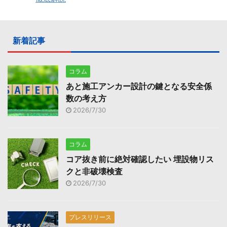
新着記事
コラム
あと施工アンカー設計の鍵となる安全係
数の考え方
2026/7/30
コラム
コア抜き前に絶対確認したい 埋設物リス
クと非破壊検査
2026/7/30
プレスリリース