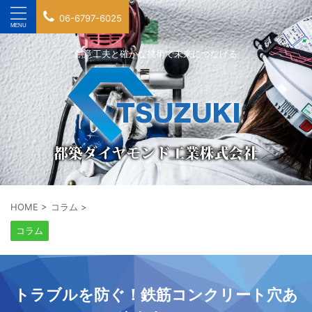
06-6797-6025
創意工夫と確かな技術で未来につなげる
HOME
>
コラム
>
コラム
トラブルを防ぐ！鉄筋コンクリート穴あ