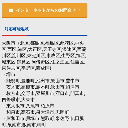
インターネットからのお問合せ
対応可能地域
大阪市（北区,都島区,福島区,此花区,中央
区,西区,港区,大正区,天王寺区,浪速区,西淀
川区,淀川区,東淀川区,東成区,生野区,旭区,
城東区,鶴見区,阿倍野区,住之江区,住吉区,
東住吉区,平野区,西成区)
・堺市
・能勢町,豊能町,池田市,箕面市,豊中市
・茨木市,高槻市,島本町,吹田市,摂津市
・枚方市,交野市,寝屋川市,守口市,門真市,
四條畷市,大東市
・東大阪市,八尾市,柏原市
・和泉市,高石市,泉大津市,忠岡町
・岸和田市,貝塚市,熊取町,泉佐野市,田尻
町,泉南市,阪南市,岬町