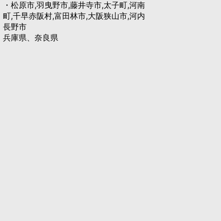
・松原市,羽曳野市,藤井寺市,太子町,河南
町,千早赤阪村,富田林市,大阪狭山市,河内
長野市
兵庫県、奈良県