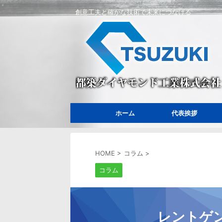
創意工夫と確かな技術で未来につなげる
ホーム
代表挨拶
HOME
>
コラム
>
コラム
レントゲ