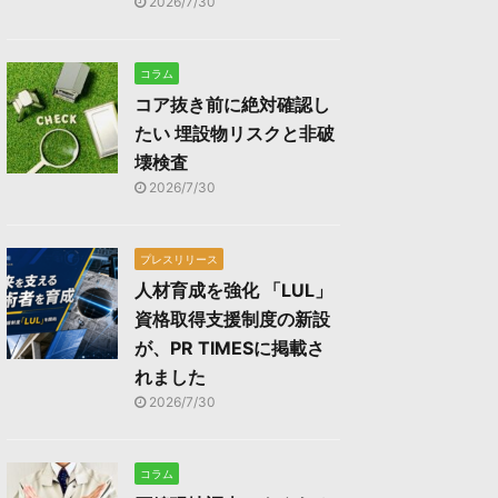
2026/7/30
コラム
コア抜き前に絶対確認し
たい 埋設物リスクと非破
壊検査
2026/7/30
プレスリリース
人材育成を強化 「LUL」
資格取得支援制度の新設
が、PR TIMESに掲載さ
れました
2026/7/30
コラム