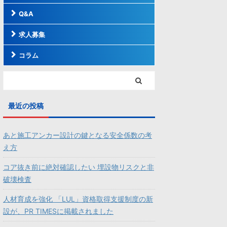
Q&A
求人募集
コラム
最近の投稿
あと施工アンカー設計の鍵となる安全係数の考
え方
コア抜き前に絶対確認したい 埋設物リスクと非
破壊検査
人材育成を強化 「LUL」資格取得支援制度の新
設が、PR TIMESに掲載されました