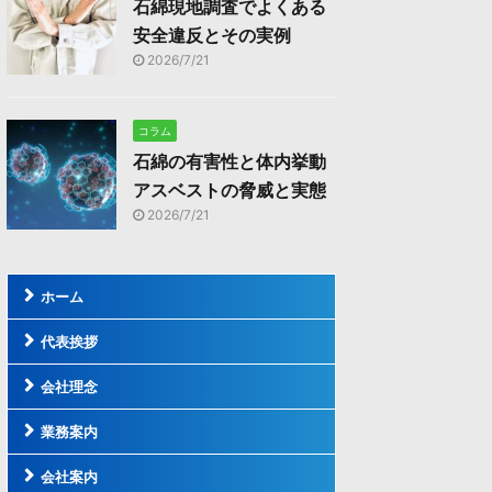
石綿現地調査でよくある
安全違反とその実例
2026/7/21
コラム
石綿の有害性と体内挙動
アスベストの脅威と実態
2026/7/21
ホーム
代表挨拶
会社理念
業務案内
会社案内