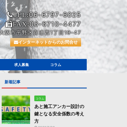
06-6797-6025
TEL:
06-6710-4477
FAX:
大阪市平野区喜連西1丁目19-47
インターネットからのお問合せ
求人募集
コラム
新着記事
コラム
あと施工アンカー設計の
鍵となる安全係数の考え
方