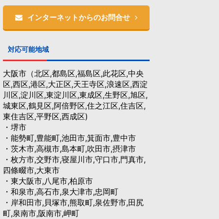
インターネットからのお問合せ
対応可能地域
大阪市（北区,都島区,福島区,此花区,中央
区,西区,港区,大正区,天王寺区,浪速区,西淀
川区,淀川区,東淀川区,東成区,生野区,旭区,
城東区,鶴見区,阿倍野区,住之江区,住吉区,
東住吉区,平野区,西成区)
・堺市
・能勢町,豊能町,池田市,箕面市,豊中市
・茨木市,高槻市,島本町,吹田市,摂津市
・枚方市,交野市,寝屋川市,守口市,門真市,
四條畷市,大東市
・東大阪市,八尾市,柏原市
・和泉市,高石市,泉大津市,忠岡町
・岸和田市,貝塚市,熊取町,泉佐野市,田尻
町,泉南市,阪南市,岬町