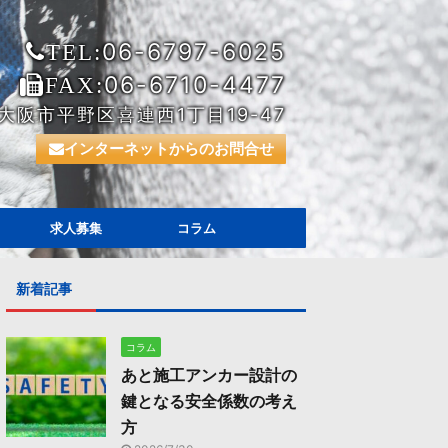
06-6797-6025
TEL:
06-6710-4477
FAX:
大阪市平野区喜連西1丁目19-47
インターネットからのお問合せ
求人募集
コラム
新着記事
コラム
あと施工アンカー設計の
鍵となる安全係数の考え
方