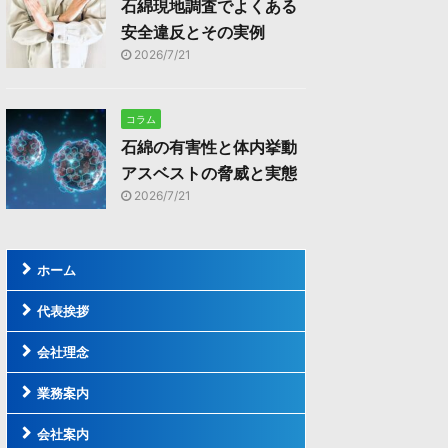
石綿現地調査でよくある
安全違反とその実例
2026/7/21
コラム
石綿の有害性と体内挙動
アスベストの脅威と実態
2026/7/21
ホーム
代表挨拶
会社理念
業務案内
会社案内