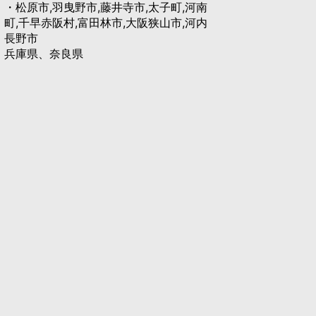
・松原市,羽曳野市,藤井寺市,太子町,河南
町,千早赤阪村,富田林市,大阪狭山市,河内
長野市
兵庫県、奈良県