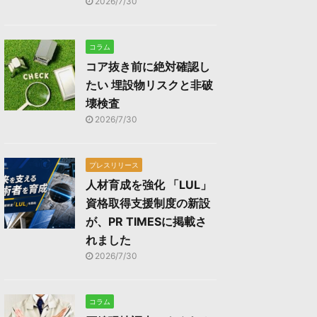
2026/7/30
コラム
コア抜き前に絶対確認し
たい 埋設物リスクと非破
壊検査
2026/7/30
プレスリリース
人材育成を強化 「LUL」
資格取得支援制度の新設
が、PR TIMESに掲載さ
れました
2026/7/30
コラム