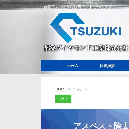
創意工夫と確かな技術で未来につなげる
ホーム
代表挨拶
HOME
>
コラム
>
コラム
アスベスト除去