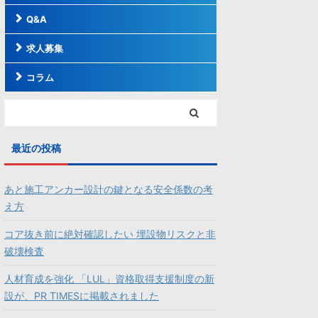
Q&A
求人募集
コラム
最近の投稿
あと施工アンカー設計の鍵となる安全係数の考
え方
コア抜き前に絶対確認したい 埋設物リスクと非
破壊検査
人材育成を強化 「LUL」資格取得支援制度の新
設が、PR TIMESに掲載されました