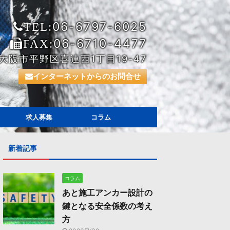
06-6797-6025
TEL:
06-6710-4477
FAX:
大阪市平野区喜連西1丁目19-47
インターネットからのお問合せ
求人募集
コラム
新着記事
コラム
あと施工アンカー設計の
鍵となる安全係数の考え
方