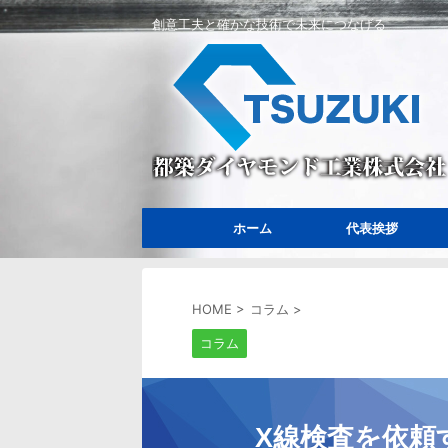
創意工夫と確かな技術で未来につなげる
ホーム
代表挨拶
HOME
>
コラム
>
コラム
X線検査を依頼