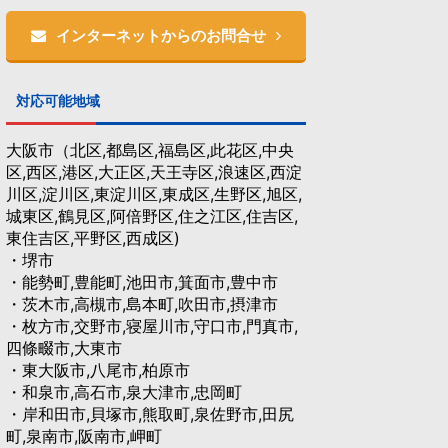
インターネットからのお問合せ
対応可能地域
大阪市（北区,都島区,福島区,此花区,中央
区,西区,港区,大正区,天王寺区,浪速区,西淀
川区,淀川区,東淀川区,東成区,生野区,旭区,
城東区,鶴見区,阿倍野区,住之江区,住吉区,
東住吉区,平野区,西成区)
・堺市
・能勢町,豊能町,池田市,箕面市,豊中市
・茨木市,高槻市,島本町,吹田市,摂津市
・枚方市,交野市,寝屋川市,守口市,門真市,
四條畷市,大東市
・東大阪市,八尾市,柏原市
・和泉市,高石市,泉大津市,忠岡町
・岸和田市,貝塚市,熊取町,泉佐野市,田尻
町,泉南市,阪南市,岬町