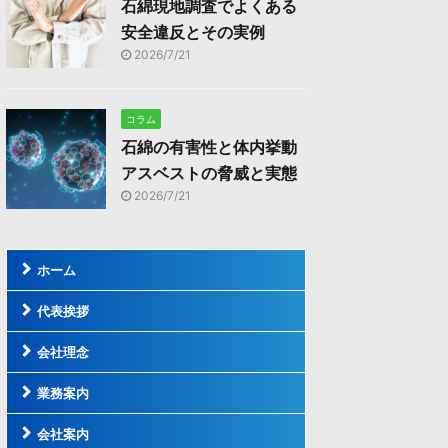
石綿現地調査でよくある
安全違反とその実例
2026/7/21
コラム
石綿の有害性と体内挙動
アスベストの脅威と実態
2026/7/21
ホーム
代表挨拶
会社理念
業務案内
会社案内