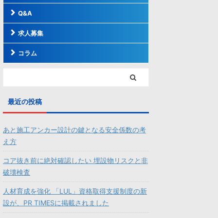
Q&A
求人募集
コラム
最近の投稿
あと施工アンカー設計の鍵となる安全係数の考
え方
コア抜き前に絶対確認したい 埋設物リスクと非
破壊検査
人材育成を強化 「LUL」資格取得支援制度の新
設が、PR TIMESに掲載されました