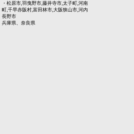
・松原市,羽曳野市,藤井寺市,太子町,河南
町,千早赤阪村,富田林市,大阪狭山市,河内
長野市
兵庫県、奈良県