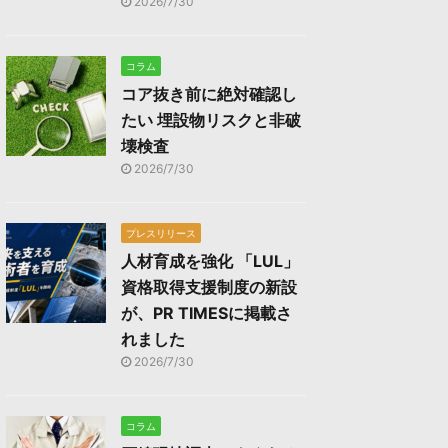
2026/7/30
コラム
コア抜き前に絶対確認し
たい 埋設物リスクと非破
壊検査
2026/7/30
プレスリリース
人材育成を強化 「LUL」
資格取得支援制度の新設
が、PR TIMESに掲載さ
れました
2026/7/30
コラム