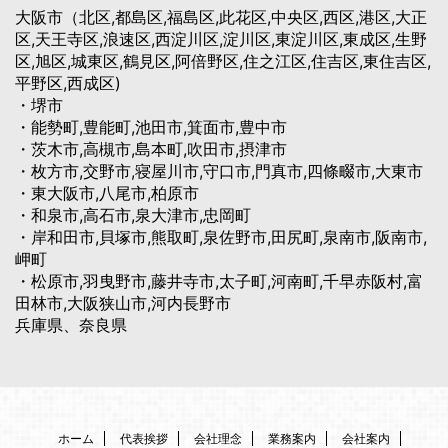
大阪市（北区,都島区,福島区,此花区,中央区,西区,港区,大正
区,天王寺区,浪速区,西淀川区,淀川区,東淀川区,東成区,生野
区,旭区,城東区,鶴見区,阿倍野区,住之江区,住吉区,東住吉区,
平野区,西成区)
・堺市
・能勢町,豊能町,池田市,箕面市,豊中市
・茨木市,高槻市,島本町,吹田市,摂津市
・枚方市,交野市,寝屋川市,守口市,門真市,四條畷市,大東市
・東大阪市,八尾市,柏原市
・和泉市,高石市,泉大津市,忠岡町
・岸和田市,貝塚市,熊取町,泉佐野市,田尻町,泉南市,阪南市,
岬町
・松原市,羽曳野市,藤井寺市,太子町,河南町,千早赤阪村,富
田林市,大阪狭山市,河内長野市
兵庫県、奈良県
ホーム
代表挨拶
会社理念
業務案内
会社案内