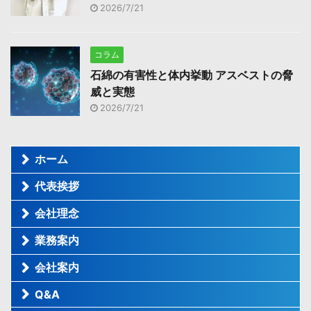
2026/7/21
コラム
石綿の有害性と体内挙動 アスベストの脅
威と実態
2026/7/21
ホーム
代表挨拶
会社理念
業務案内
会社案内
Q&A