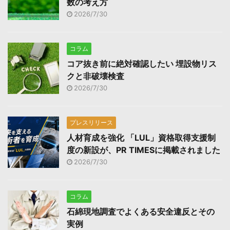
数の考え方
2026/7/30
コラム
コア抜き前に絶対確認したい 埋設物リス
クと非破壊検査
2026/7/30
プレスリリース
人材育成を強化 「LUL」資格取得支援制
度の新設が、PR TIMESに掲載されました
2026/7/30
コラム
石綿現地調査でよくある安全違反とその
実例