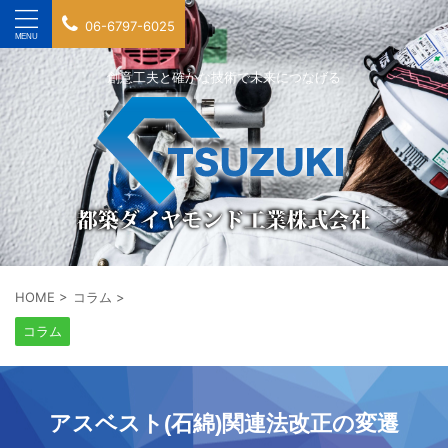
06-6797-6025
創意工夫と確かな技術で未来につなげる
HOME
>
コラム
>
コラム
アスベスト(石綿)関連法改正の変遷